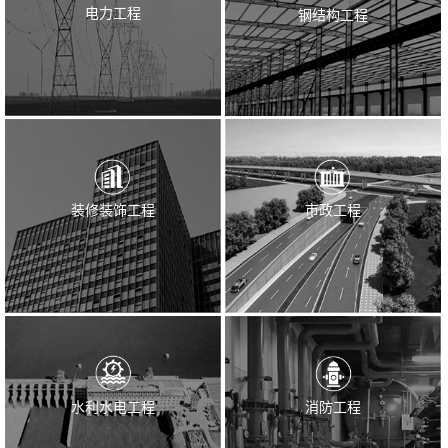
电力工程
钢结构工程
装修装饰工程
市政工程
水利水电工程
消防工程