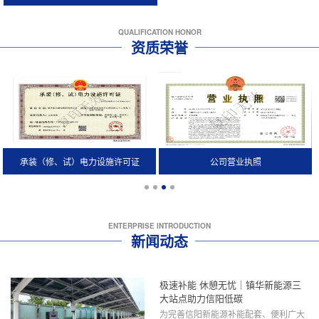
QUALIFICATION HONOR
资质荣誉
电力设施许可证
公司营业执照
环境管理体系
1
2
3
4
ENTERPRISE INTRODUCTION
新闻动态
极速补能 休憩无忧｜镇华新能源三
大站点助力信阳低碳
为完善信阳新能源补能配套、便利广大