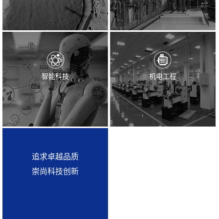
智能科技
机电工程
追求卓越品质
崇尚科技创新