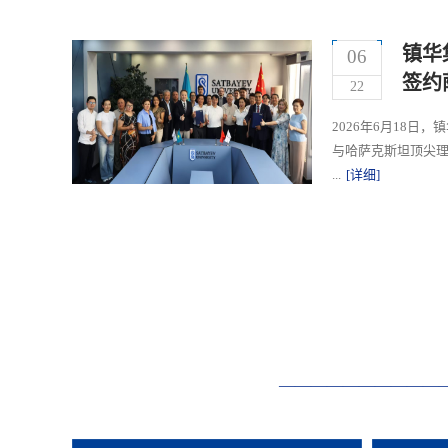
镇华
06
签约
22
2026年6月18日
与哈萨克斯坦顶尖理工
...
[详细]
——————————