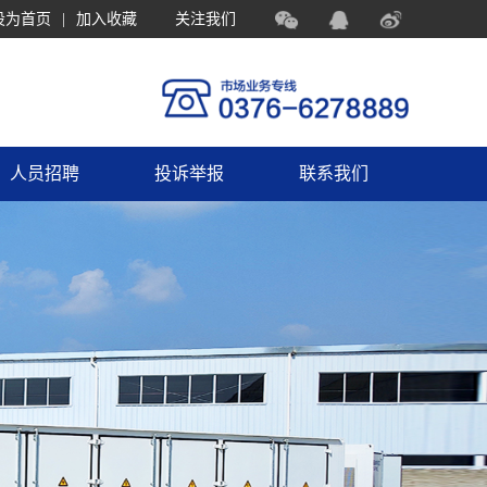
设为首页
|
加入收藏
关注我们
人员招聘
投诉举报
联系我们