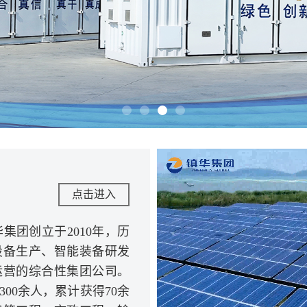
点击进入
华集团创立于2010年，历
设备生产、智能装备研发
运营的综合性集团公司。
00余人，累计获得70余