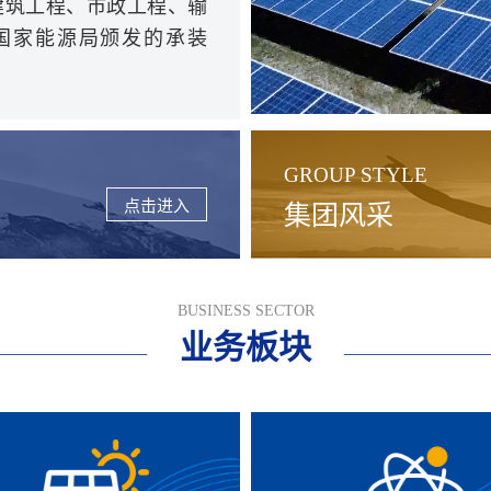
建筑工程、市政工程、输
国家能源局颁发的承装
GROUP STYLE
点击进入
集团风采
BUSINESS SECTOR
业务板块
—————————
————————