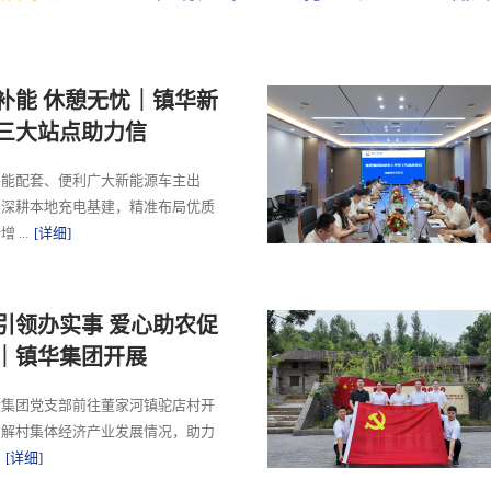
补能 休憩无忧｜镇华新
三大站点助力信
补能配套、便利广大新能源车主出
续深耕本地充电基建，精准布局优质
...
[详细]
引领办实事 爱心助农促
｜镇华集团开展
设集团党支部前往董家河镇驼店村开
了解村集体经济产业发展情况，助力
[详细]