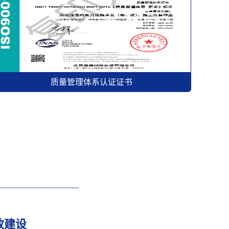
信用等级评价证书
——————————
政建设