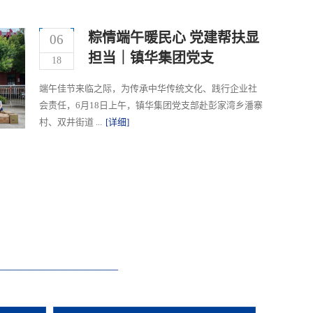
粽情端午暖民心 党建帮扶显
06
担当｜镇华集团党支
18
端午佳节来临之际，为传承中华传统文化、践行企业社
会责任，6月18日上午，镇华集团党支部赴彭家湾乡潘寨
村、双井街道 ...
[详细]
———————————