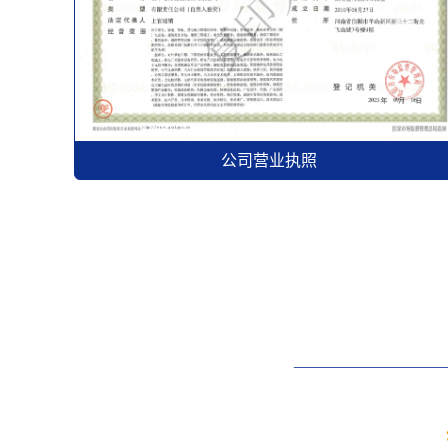
职业健康安全管理体系认证
1
2
3
—————————