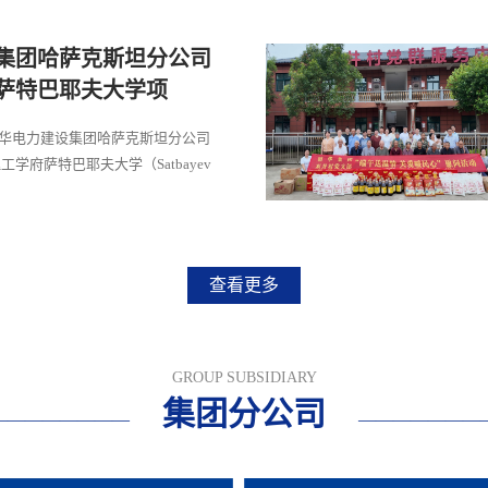
集团哈萨克斯坦分公司
萨特巴耶夫大学项
，镇华电力建设集团哈萨克斯坦分公司
学府萨特巴耶夫大学（Satbayev
查看更多
GROUP SUBSIDIARY
集团分公司
————————
———————