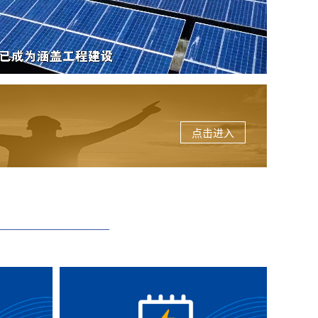
点击进入
——————————