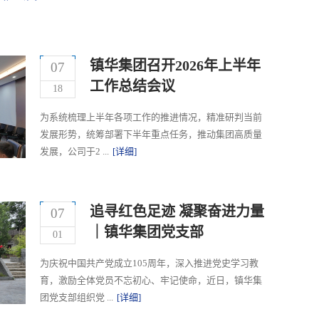
镇华集团召开2026年上半年
07
工作总结会议
18
为系统梳理上半年各项工作的推进情况，精准研判当前
发展形势，统筹部署下半年重点任务，推动集团高质量
发展，公司于2 ...
[详细]
追寻红色足迹 凝聚奋进力量
07
｜镇华集团党支部
01
为庆祝中国共产党成立105周年，深入推进党史学习教
育，激励全体党员不忘初心、牢记使命，近日，镇华集
团党支部组织党 ...
[详细]