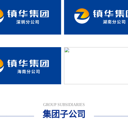
GROUP SUBSIDIARIES
集团子公司
————————
———————